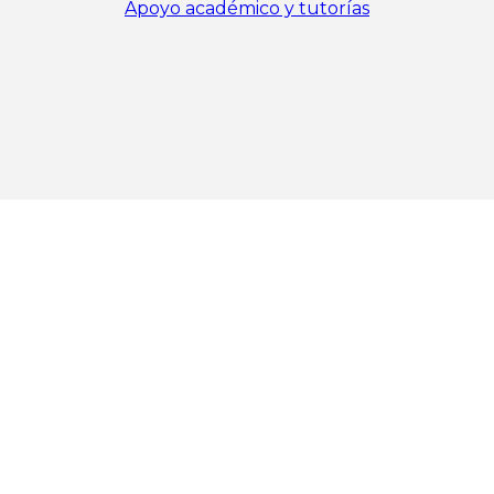
Apoyo académico y tutorías
stema Universitario Ana G. Méndez ©. Derechos reservad