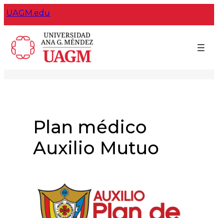
Skip
UAGM.edu
to
content
Plan médico
Auxilio Mutuo